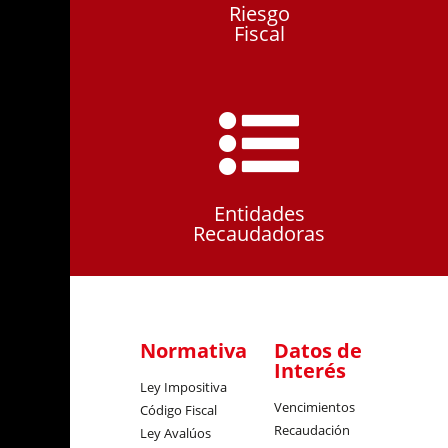
Riesgo
Fiscal
Entidades
Recaudadoras
Normativa
Datos de
Interés
Ley Impositiva
Vencimientos
Código Fiscal
Recaudación
Ley Avalúos