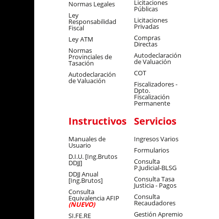
Licitaciones
Normas Legales
Públicas
Ley
Licitaciones
Responsabilidad
Privadas
Fiscal
Compras
Ley ATM
Directas
Normas
Autodeclaración
Provinciales de
de Valuación
Tasación
COT
Autodeclaración
de Valuación
Fiscalizadores -
Dpto.
Fiscalización
Permanente
Instructivos
Servicios
Manuales de
Ingresos Varios
Usuario
Formularios
D.I.U. [Ing.Brutos
Consulta
DDJJ]
P.Judicial-BLSG
DDJJ Anual
Consulta Tasa
[Ing.Brutos]
Justicia - Pagos
Consulta
Consulta
Equivalencia AFIP
Recaudadores
(NUEVO)
Gestión Apremio
SI.FE.RE