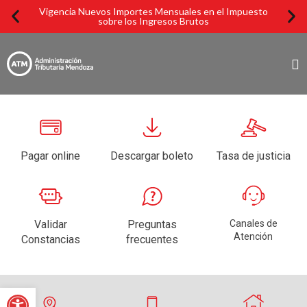
Vigencia Nuevos Importes Mensuales en el Impuesto
Imp
sobre los Ingresos Brutos
Pagar online
Descargar boleto
Tasa de justicia
Validar
Preguntas
Canales de
Atención
Constancias
frecuentes
Abrir barra de herramientas