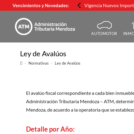
Vigencia Nuevos Importe
Vencimientos y Novedades:
AUTOMOTOR
INMO
Ley de Avalúos
>
Normativas
>
Ley de Avalúos
El avalúo fiscal correspondiente a cada bien inmueble 
Administración Tributaria Mendoza – ATM, determinará
Mendoza, de acuerdo a la operatoria que se establezca
Detalle por Año: