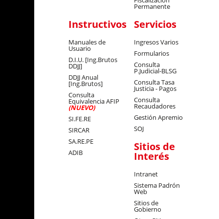
Fiscalización
Permanente
Instructivos
Servicios
Manuales de
Ingresos Varios
Usuario
Formularios
D.I.U. [Ing.Brutos
Consulta
DDJJ]
P.Judicial-BLSG
DDJJ Anual
Consulta Tasa
[Ing.Brutos]
Justicia - Pagos
Consulta
Consulta
Equivalencia AFIP
Recaudadores
(NUEVO)
Gestión Apremio
SI.FE.RE
SOJ
SIRCAR
SA.RE.PE
Sitios de
ADIB
Interés
Intranet
Sistema Padrón
Web
Sitios de
Gobierno