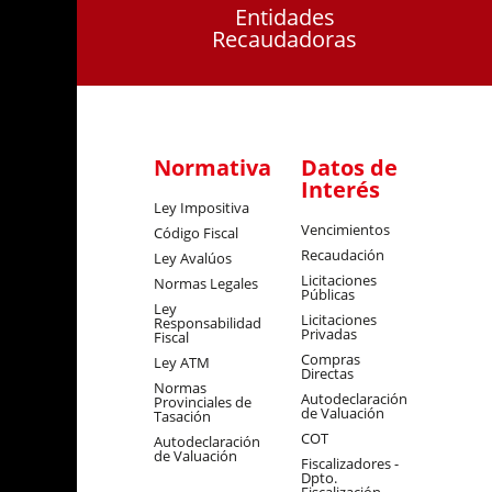
Entidades
Recaudadoras
Normativa
Datos de
Interés
Ley Impositiva
Vencimientos
Código Fiscal
Recaudación
Ley Avalúos
Licitaciones
Normas Legales
Públicas
Ley
Licitaciones
Responsabilidad
Privadas
Fiscal
Compras
Ley ATM
Directas
Normas
Autodeclaración
Provinciales de
de Valuación
Tasación
COT
Autodeclaración
de Valuación
Fiscalizadores -
Dpto.