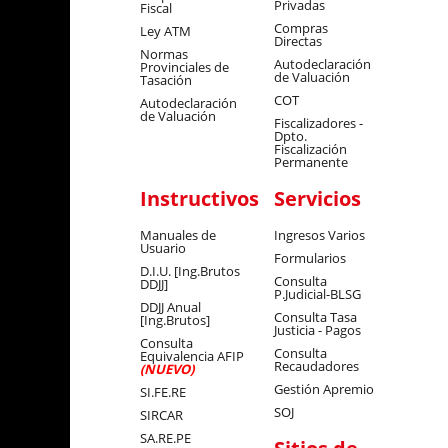
Privadas
Fiscal
Compras
Ley ATM
Directas
Normas
Autodeclaración
Provinciales de
de Valuación
Tasación
COT
Autodeclaración
de Valuación
Fiscalizadores -
Dpto.
Fiscalización
Permanente
Instructivos
Servicios
Manuales de
Ingresos Varios
Usuario
Formularios
D.I.U. [Ing.Brutos
Consulta
DDJJ]
P.Judicial-BLSG
DDJJ Anual
Consulta Tasa
[Ing.Brutos]
Justicia - Pagos
Consulta
Consulta
Equivalencia AFIP
Recaudadores
(NUEVO)
Gestión Apremio
SI.FE.RE
SOJ
SIRCAR
SA.RE.PE