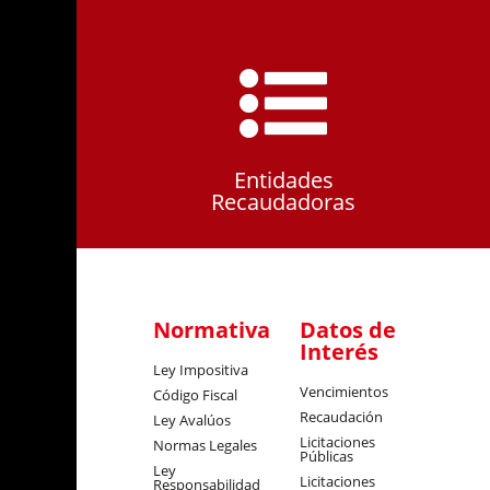
Entidades
Recaudadoras
Normativa
Datos de
Interés
Ley Impositiva
Vencimientos
Código Fiscal
Recaudación
Ley Avalúos
Licitaciones
Normas Legales
Públicas
Ley
Licitaciones
Responsabilidad