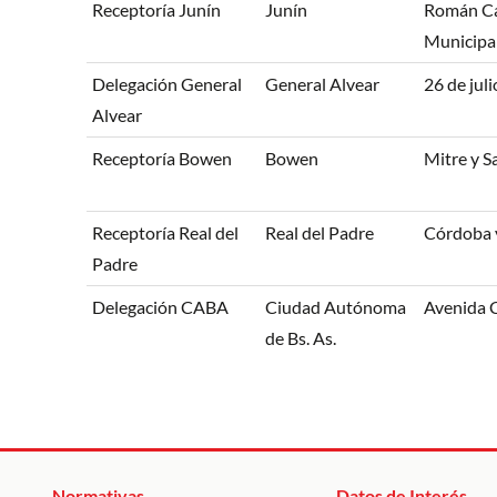
Receptoría Junín
Junín
Román Can
Municipal
Delegación General
General Alvear
26 de juli
Alvear
Receptoría Bowen
Bowen
Mitre y S
Receptoría Real del
Real del Padre
Córdoba 
Padre
Delegación CABA
Ciudad Autónoma
Avenida 
de Bs. As.
Normativas
Datos de Interés