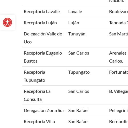
Nación.
Receptoría Lavalle
Lavalle
Boulevard
Abrir barra de herramientas
Receptoría Luján
Luján
Taboada 
Delegación Valle de
Tunuyán
San Martí
Uco
Receptoría Eugenio
San Carlos
Arenales 
Bustos
Carlos.
Receptoría
Tupungato
Fortunato
Tupungato
Receptoría La
San Carlos
B. Villega
Consulta
Delegación Zona Sur
San Rafael
Pellegrin
Receptoría Villa
San Rafael
Bernardin