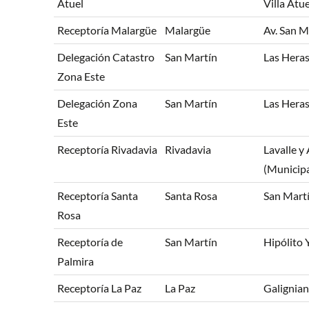
Atuel
Villa Atue
Receptoría Malargüe
Malargüe
Av. San M
Delegación Catastro
San Martín
Las Heras
Zona Este
Delegación Zona
San Martín
Las Heras
Este
Receptoría Rivadavia
Rivadavia
Lavalle y 
(Municipa
Receptoría Santa
Santa Rosa
San Martí
Rosa
Receptoría de
San Martín
Hipólito 
Palmira
Receptoría La Paz
La Paz
Galignian